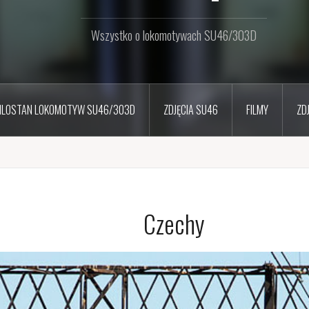
Wszystko o lokomotywach SU46/303D
ILOSTAN LOKOMOTYW SU46/303D
ZDJĘCIA SU46
FILMY
ZD
Czechy