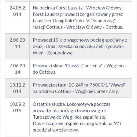
24.05.2
Na odcinku Forst Lausitz - Wrocław Główny -
014
Forst Lausitz prowadzi zorganizowany przez
Lausitzer Dampflok Club e.V. "Sonderzug"
relacji Cottbus - Wrocław Główny - Cottbus.
2.06.20
Prowadzi 10-cio wagonowy pociąg specjalny z
14
okazji Dnia Dziecka na odcinku Zebrzydowa -
Wleń - Zebrzydowa.
7.06.20
Prowadzi skład "Classic Courier-a" z Węglińca
14
do Cottbus.
13.12.2
Prowadzi ostatni EC 249 nr 76000/1 "Wawel"
014
na odcinku Cottbus - Węgliniec przez Żary.
10.08.2
Ostatnia służba. Lokomotywa podczas
015
prowadzenia pociagu towarowego z
Turoszowa do Węglińca zapaliła się.
Doszszczętnemu spaleniu uległa kabina "A" i
przedział sprężarkowy.