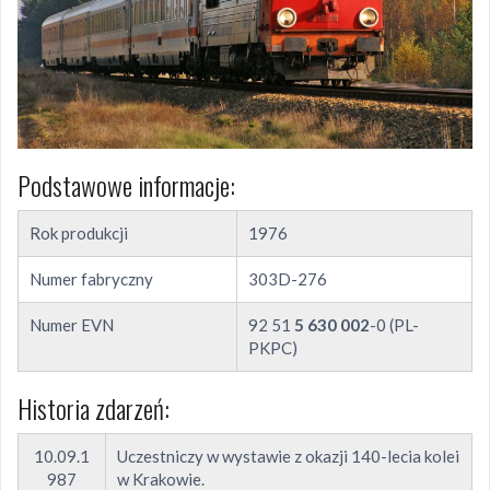
Podstawowe informacje:
Rok produkcji
1976
Numer fabryczny
303D-276
Numer EVN
92 51
5 630 002
-0 (PL-
PKPC)
Historia zdarzeń:
10.09.1
Uczestniczy w wystawie z okazji 140-lecia kolei
987
w Krakowie.