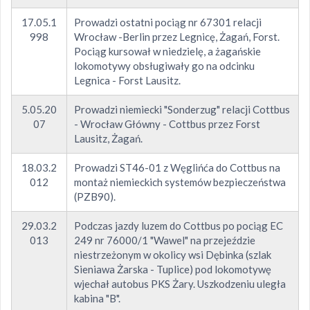
17.05.1
Prowadzi ostatni pociąg nr 67301 relacji
998
Wrocław -Berlin przez Legnicę, Żagań, Forst.
Pociąg kursował w niedzielę, a żagańskie
lokomotywy obsługiwały go na odcinku
Legnica - Forst Lausitz.
5.05.20
Prowadzi niemiecki "Sonderzug" relacji Cottbus
07
- Wrocław Główny - Cottbus przez Forst
Lausitz, Żagań.
18.03.2
Prowadzi ST46-01 z Węglińća do Cottbus na
012
montaż niemieckich systemów bezpieczeństwa
(PZB90).
29.03.2
Podczas jazdy luzem do Cottbus po pociąg EC
013
249 nr 76000/1 "Wawel" na przejeździe
niestrzeżonym w okolicy wsi Dębinka (szlak
Sieniawa Żarska - Tuplice) pod lokomotywę
wjechał autobus PKS Żary. Uszkodzeniu uległa
kabina "B".