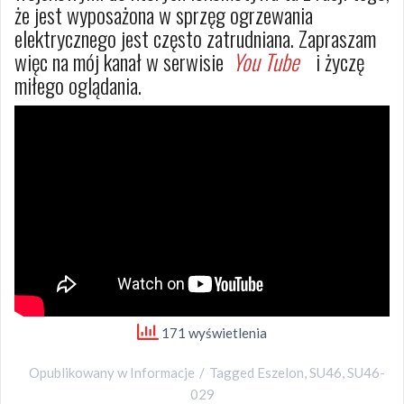
że jest wyposażona w sprzęg ogrzewania
elektrycznego jest często zatrudniana. Zapraszam
więc na mój kanał w serwisie
You Tube
i życzę
miłego oglądania.
171 wyświetlenia
Opublikowany w
Informacje
Tagged
Eszelon
,
SU46
,
SU46-
029