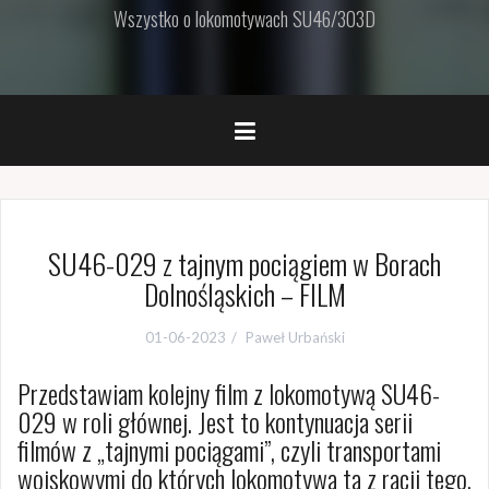
Wszystko o lokomotywach SU46/303D
SU46-029 z tajnym pociągiem w Borach
Dolnośląskich – FILM
01-06-2023
Paweł Urbański
Przedstawiam kolejny film z lokomotywą SU46-
029 w roli głównej. Jest to kontynuacja serii
filmów z „tajnymi pociągami”, czyli transportami
wojskowymi do których lokomotywa ta z racji tego,