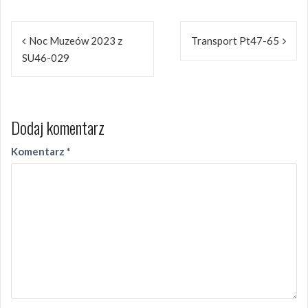
Nawigacja
Noc Muzeów 2023 z
Transport Pt47-65
wpisu
SU46-029
Dodaj komentarz
Komentarz
*