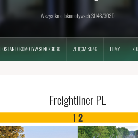
Wszystko o lokomotywach SU46/303D
ILOSTAN LOKOMOTYW SU46/303D
ZDJĘCIA SU46
FILMY
ZD
Freightliner PL
1
2