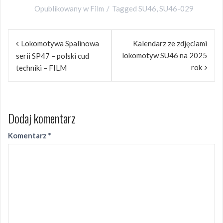
Opublikowany w
Film
Tagged
SU46
,
SU46-029
Nawigacja
Lokomotywa Spalinowa
Kalendarz ze zdjęciami
wpisu
lokomotyw SU46 na 2025
serii SP47 – polski cud
rok
techniki – FILM
Dodaj komentarz
Komentarz
*