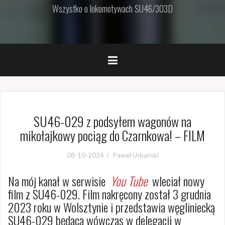
Wszystko o lokomotywach SU46/303D
SU46-029 z podsyłem wagonów na
mikołajkowy pociąg do Czarnkowa! – FILM
08-10-2024
Paweł Urbański
Na mój kanał w serwisie
You Tube
wleciał nowy
film z SU46-029. Film nakręcony został 3 grudnia
2023 roku w Wolsztynie i przedstawia węgliniecką
SU46-029 będącą wówczas w delegacji w