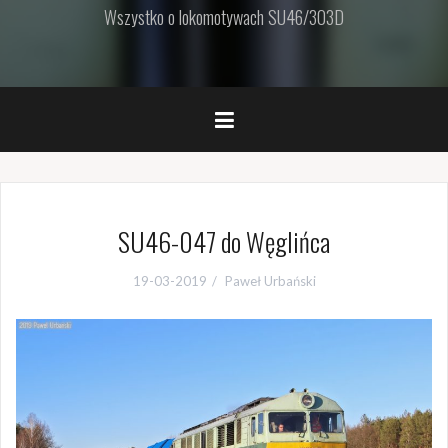
Wszystko o lokomotywach SU46/303D
SU46-047 do Węglińca
19-03-2019
Paweł Urbański