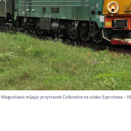
 Niegosławic mijając przystanek Dzikowice na szlaku Szprotawa – N