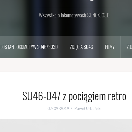
Wszystko o lokomotywach SU46/303D
ILOSTAN LOKOMOTYW SU46/303D
ZDJĘCIA SU46
FILMY
ZD
SU46-047 z pociągiem retro
07-09-2019
Paweł Urbański