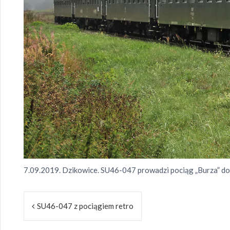
7.09.2019. Dzikowice. SU46-047 prowadzi pociąg „Burza” do
Nawigacja
SU46-047 z pociągiem retro
wpisu