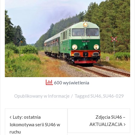
600 wyświetlenia
Opublikowany w
Informacje
Tagged
SU46
,
SU46-029
Nawigacja
Luty: ostatnia
Zdjęcia SU46 –
wpisu
AKTUALIZACJA
lokomotywa serii SU46 w
ruchu