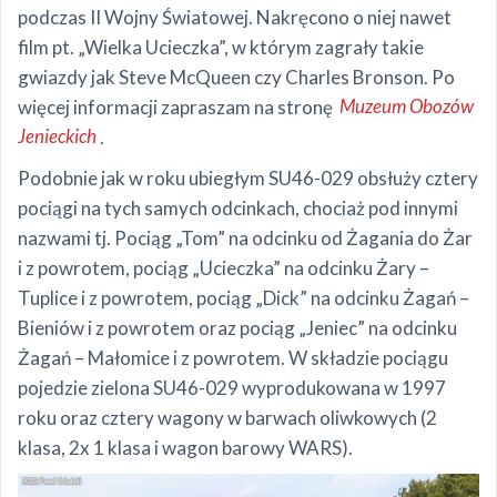
podczas II Wojny Światowej. Nakręcono o niej nawet
film pt. „Wielka Ucieczka”, w którym zagrały takie
gwiazdy jak Steve McQueen czy Charles Bronson. Po
więcej informacji zapraszam na stronę
Muzeum Obozów
Jenieckich
.
Podobnie jak w roku ubiegłym SU46-029 obsłuży cztery
pociągi na tych samych odcinkach, chociaż pod innymi
nazwami tj. Pociąg „Tom” na odcinku od Żagania do Żar
i z powrotem, pociąg „Ucieczka” na odcinku Żary –
Tuplice i z powrotem, pociąg „Dick” na odcinku Żagań –
Bieniów i z powrotem oraz pociąg „Jeniec” na odcinku
Żagań – Małomice i z powrotem. W składzie pociągu
pojedzie zielona SU46-029 wyprodukowana w 1997
roku oraz cztery wagony w barwach oliwkowych (2
klasa, 2x 1 klasa i wagon barowy WARS).