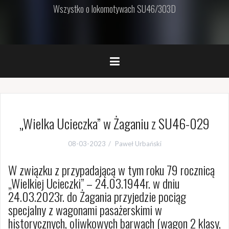
Wszystko o lokomotywach SU46/303D
„Wielka Ucieczka” w Żaganiu z SU46-029
08-03-2023
Paweł Urbański
W związku z przypadającą w tym roku 79 rocznicą
„Wielkiej Ucieczki” – 24.03.1944r. w dniu
24.03.2023r. do Żagania przyjedzie pociąg
specjalny z wagonami pasażerskimi w
historycznych, oliwkowych barwach (wagon 2 klasy,