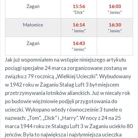
Żagań
15:56
16:03
"Dick"
"Jeniec"
Małomice
16:14
16:30
"Jeniec"
"Jeniec"
Żagań
16:43
"Jeniec"
Jak już wspomniałem na wstępie niniejszego artykułu
pociągi specjalne 24 marca zorganizowane zostaną w
związku z 79 rocznicą „Wielkiej Ucieczki”. Wybudowany
w 1942 roku w Żaganiu Stalag Luft 3 był miejscem
przetrzymywania lotników alianckich. Już w niecały rok
po budowie więźniowie podjęli przygotowania do
ucieczki. Wykopano wtedy równocześnie 3 tunele o
nazwach: „Tom”, „Dick” i „Harry”. W nocy z 24 na 25
marca 1944 roku ze Stalagu Luft 3 w Żaganiu uciekło 80
jeńców. Była to największa i najsłynniejsza ucieczka