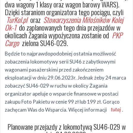
dwa wagony 1 klasy oraz wagon barowy WARS).
Dzięki staraniom organizatora tego pociągu, czyli
TurKol.pl
oraz
Stowarzyszenia Miłośników Kolej
Ok-1
do zaplanowanych tego dnia przejazdów w
okolicach Żagania wypożyczona zostanie od
PKP
Cargo
zielona SU46-029.
Będzie to najprawdopodobniej ostatnia możliwość
zobaczenia lokomotywy serii SU46 z zabytkowymi
wagonami pasażerskimi przed zakończeniem
eksploatacji w dniu 29.06.2023r. Jednak żeby 24 marca
zobaczyć SU46-029 w ruchu w okolicy Żagania
organizator apeluje o wsparcie finansowe w postaci
zakupu Foto Pakietu w cenie 99 zł lub 199 zł. Gorąco
zachęcam Was do Wsparcia. Więcej informacji
tutaj
.
Planowane przejazdy z lokomotywą SU46-029 w