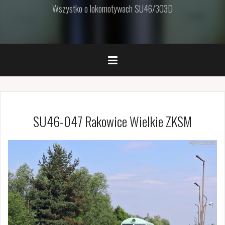
Wszystko o lokomotywach SU46/303D
SU46-047 Rakowice Wielkie ZKSM