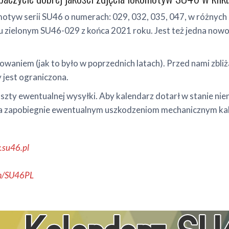
omotyw serii SU46 o numerach: 029, 032, 035, 047, w różny
 zielonym SU46-029 z końca 2021 roku. Jest też jedna nowość
owaniem (jak to było w poprzednich latach). Przed nami zbliż
 jest ograniczona.
oszty ewentualnej wysyłki. Aby kalendarz dotarł w stanie ni
która zapobiegnie ewentualnym uszkodzeniom mechanicznym ka
su46.pl
m/SU46PL