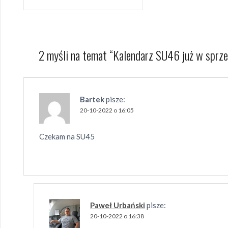
wpisu
2 myśli na temat “
Kalendarz SU46 już w sprz
Bartek
pisze:
20-10-2022 o 16:05
Czekam na SU45
Paweł Urbański
pisze:
20-10-2022 o 16:38