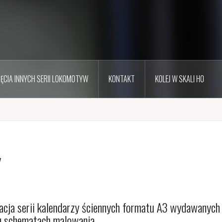
JĘCIA INNYCH SERII LOKOMOTYW
KONTAKT
KOLEJ W SKALI H0
y
acja serii kalendarzy ściennych formatu A3 wydawanych
u schematach malowania.