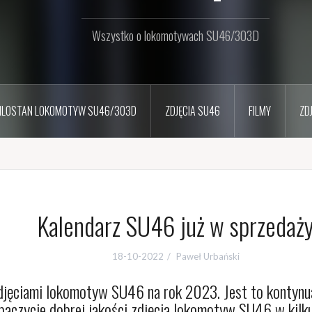
Wszystko o lokomotywach SU46/303D
ILOSTAN LOKOMOTYW SU46/303D
ZDJĘCIA SU46
FILMY
ZD
Kalendarz SU46 już w sprzedaż
18-10-2022
Paweł Urbański
 zdjęciami lokomotyw SU46 na rok 2023. Jest to kontynu
baczycie dobrej jakości zdjęcia lokomotyw SU46 w kilk