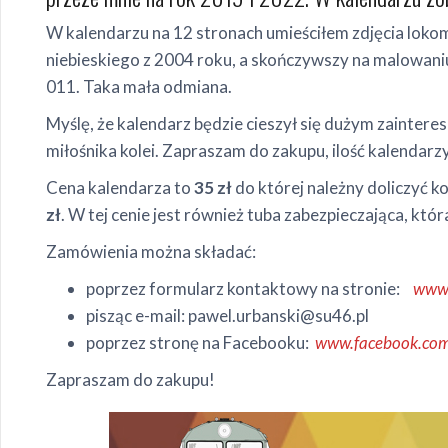
W kalendarzu na 12 stronach umieściłem zdjęcia lok
niebieskiego z 2004 roku, a skończywszy na malowaniu
011. Taka mała odmiana.
Myślę, że kalendarz będzie cieszył się dużym zainteres
miłośnika kolei. Zapraszam do zakupu, ilość kalendarzy
Cena kalendarza to
35 zł
do której należny doliczyć k
zł
. W tej cenie jest również tuba zabezpieczająca, 
Zamówienia można składać:
poprzez formularz kontaktowy na stronie:
www.
pisząc e-mail: pawel.urbanski@su46.pl
poprzez stronę na Facebooku:
www.facebook.co
Zapraszam do zakupu!