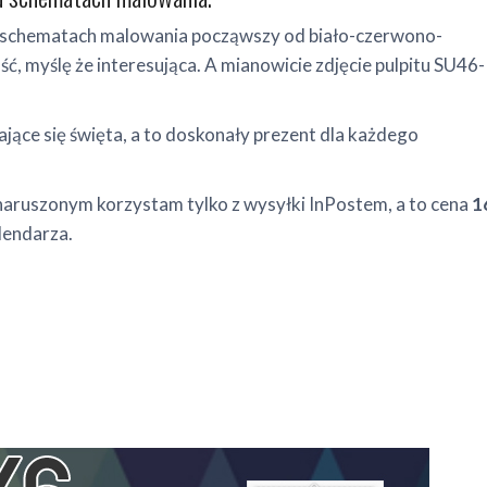
ch schematach malowania począwszy od biało-czerwono-
, myślę że interesująca. A mianowicie zdjęcie pulpitu SU46-
ające się święta, a to doskonały prezent dla każdego
enaruszonym korzystam tylko z wysyłki InPostem, a to cena
1
lendarza.