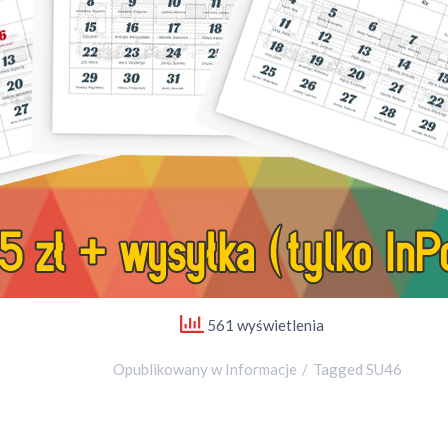
561 wyświetlenia
Opublikowany w
Informacje
Tagged
SU46