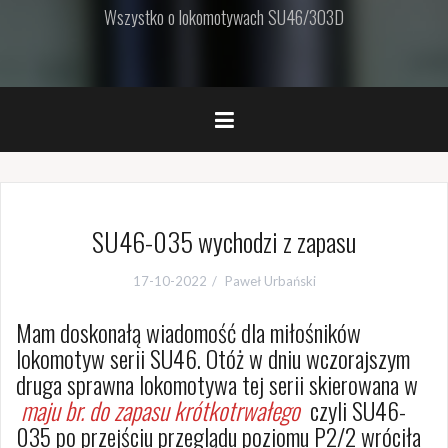
Wszystko o lokomotywach SU46/303D
SU46-035 wychodzi z zapasu
17-10-2022
Paweł Urbański
Mam doskonałą wiadomość dla miłośników
lokomotyw serii SU46. Otóż w dniu wczorajszym
druga sprawna lokomotywa tej serii skierowana w
maju br. do zapasu krótkotrwałego
czyli SU46-
035 po przejściu przeglądu poziomu P2/2 wróciła