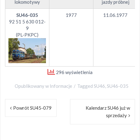
lokomotywy
jazdy próbnej
SU46-035
1977
11.06.1977
92 51 5 630 012-
9
(PL-PKPC)
296 wyświetlenia
Opublikowany w
Informacje
Tagged
SU46
,
SU46-035
Nawigacja
Powrót SU45-079
Kalendarz SU46 już w
wpisu
sprzedaży