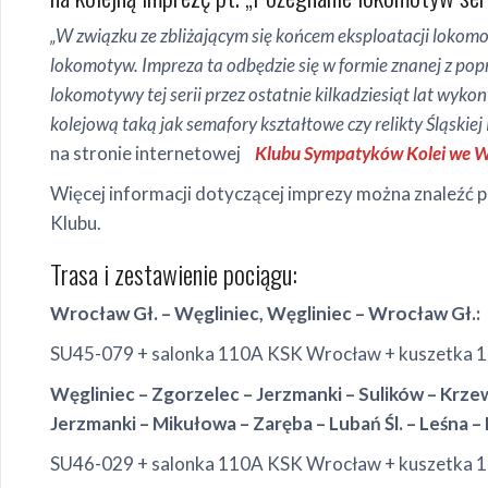
„W związku ze zbliżającym się końcem eksploatacji lokom
lokomotyw. Impreza ta odbędzie się w formie znanej z pop
lokomotywy tej serii przez ostatnie kilkadziesiąt lat w
kolejową taką jak semafory kształtowe czy relikty Śląskiej
na stronie internetowej
Klubu Sympatyków Kolei we W
Więcej informacji dotyczącej imprezy można znaleźć
Klubu.
Trasa i zestawienie pociągu:
Wrocław Gł. – Węgliniec, Węgliniec – Wrocław Gł.:
SU45-079 + salonka 110A KSK Wrocław + kuszetka 1
Węgliniec – Zgorzelec – Jerzmanki – Sulików – Krz
Jerzmanki – Mikułowa – Zaręba – Lubań Śl. – Leśna – 
SU46-029 + salonka 110A KSK Wrocław + kuszetka 1