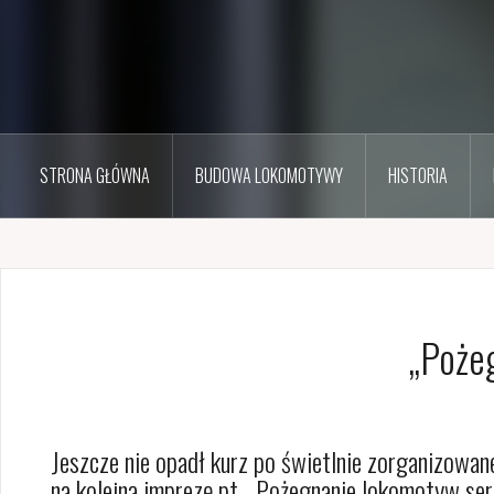
STRONA GŁÓWNA
BUDOWA LOKOMOTYWY
HISTORIA
„Poże
Jeszcze nie opadł kurz po świetlnie zorganizowa
na kolejną imprezę pt. „Pożegnanie lokomotyw ser