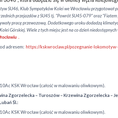
otyw SU46, Klub Sympatyków Kolei we Wrocławiu przygotował prz
rzednich przejazdów z SU45 tj. “Powrót SU45-079” oraz “Fiatem p
ykonywały pracę przewozową. Dodatkowego uroku dodadzą klimatyc
 Kolei Górskiej. Wiele z tych miejsc jest na co dzień niedostępny
rocławiu
.
 pod adresem:
https://kskwroclaw.pl/pozegnanie-lokomotyw-
10Ac KSK Wrocław (całość w malowaniu oliwkowym).
ewina Zgorzelecka – Turoszów – Krzewina Zgorzelecka – Je
Lubań Śl.:
10Ac KSK Wrocław (całość w malowaniu oliwkowym).