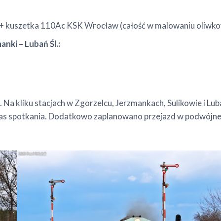
 kuszetka 110Ac KSK Wrocław (całość w malowaniu oliwk
nki – Lubań Śl.:
Na kliku stacjach w Zgorzelcu, Jerzmankach, Sulikowie i Lub
spotkania. Dodatkowo zaplanowano przejazd w podwójnej tr