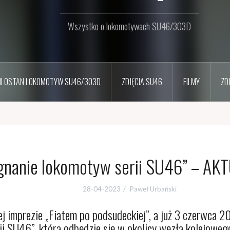
Wszystko o lokomotywach SU46/303D
ILOSTAN LOKOMOTYW SU46/303D
ZDJĘCIA SU46
FILMY
ZD
gnanie lokomotyw serii SU46” – AK
28-04-2023
Paweł Urbański
nej imprezie „Fiatem po podsudeckiej”, a już 3 czerwca
ii SU46”, która odbędzie się w okolicy węzła kolejowe