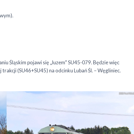
owym).
aniu Śląskim pojawi się „luzem” SU45-079. Będzie więc
akcji (SU46+SU45) na odcinku Lubań Śl. – Węgliniec.