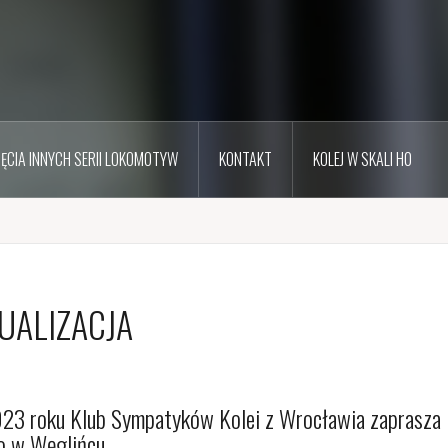
JĘCIA INNYCH SERII LOKOMOTYW
KONTAKT
KOLEJ W SKALI H0
TUALIZACJA
 2023 roku Klub Sympatyków Kolei z Wrocławia zaprasza
go w Węglińcu.