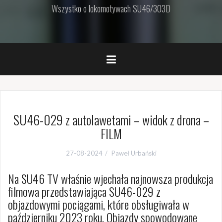
Wszystko o lokomotywach SU46/303D
SU46-029 z autolawetami – widok z drona –
FILM
27-08-2024
Paweł Urbański
Na SU46 TV właśnie wjechała najnowsza produkcja
filmowa przedstawiająca SU46-029 z
objazdowymi pociągami, które obsługiwała w
październiku 2023 roku. Objazdy spowodowane