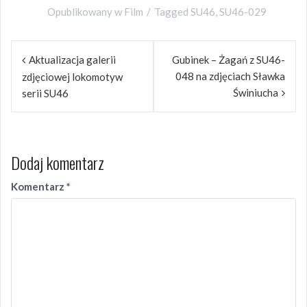
Opublikowany w
Film
Tagged
SU46
,
SU46-029
Nawigacja
Aktualizacja galerii
Gubinek – Żagań z SU46-
wpisu
048 na zdjęciach Sławka
zdjęciowej lokomotyw
Świniucha
serii SU46
Dodaj komentarz
Komentarz
*