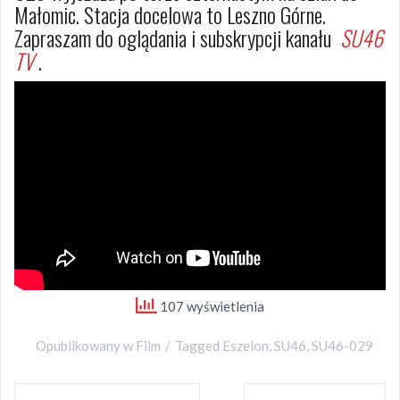
Małomic. Stacja docelowa to Leszno Górne.
Zapraszam do oglądania i subskrypcji kanału
SU46
TV
.
107 wyświetlenia
Opublikowany w
Film
Tagged
Eszelon
,
SU46
,
SU46-029
Nawigacja