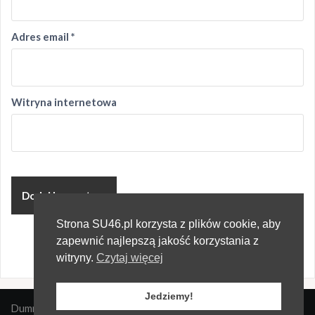
Adres email
*
Witryna internetowa
Strona SU46.pl korzysta z plików cookie, aby
zapewnić najlepszą jakość korzystania z
witryny.
Czytaj więcej
Jedziemy!
Dumnie wspierane przez WordPressa
|
Szablon:
Oria
by