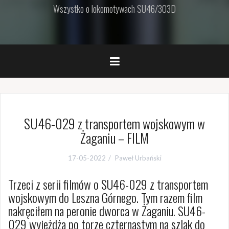
Wszystko o lokomotywach SU46/303D
SU46-029 z transportem wojskowym w
Żaganiu – FILM
17-05-2022
Paweł Urbański
Trzeci z serii filmów o SU46-029 z transportem
wojskowym do Leszna Górnego. Tym razem film
nakręciłem na peronie dworca w Żaganiu. SU46-
029 wyjeżdża po torze czternastym na szlak do