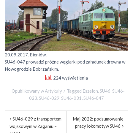
20.09.2017. Bieniów.
SU46-047 prowadzi próżne węglarki pod załadunek drewna w
Nowogrodzie Bobrzańskim.
224 wyświetlenia
Opublikowany w
Artykuły
Tagged
Eszelon
,
SU46
,
SU46-
023
,
SU46-029
,
SU46-031
,
SU46-047
Nawigacja
SU46-029 z transportem
Maj 2022: podsumowanie
wpisu
pracy lokomotyw SU46
wojskowym w Żaganiu –