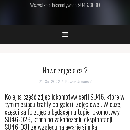
Wszystko o lokomotywach SU46/303D
Nowe zdjęcia cz.2
21-05-2022
Paweł Urbański
Kolejna część zdjęć lokomotyw serii SU46, które w
tym miesiącu trafiły do galerii zdjęciowej. W dużej
części są to zdjęcia będącej na topie lokomotywy
SU46-029, która po zakończeniu eksploatacji
SU46-031 ze względu na awarię silnika