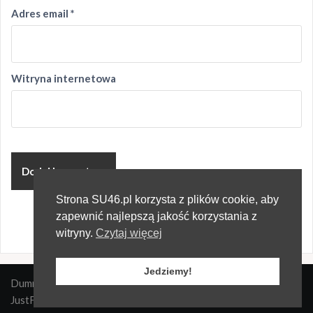
Adres email
*
Witryna internetowa
Strona SU46.pl korzysta z plików cookie, aby
zapewnić najlepszą jakość korzystania z
witryny.
Czytaj więcej
Jedziemy!
Dumnie wspierane przez WordPressa
|
Szablon:
Oria
by
JustFreeThemes.