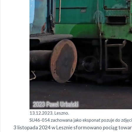
13.12.2023. Leszno.
SU46-054 zachowana jako eksponat pozuje do zdjęci
3 listopada 2024 w Lesznie sformowano pociąg towa