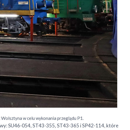
 Wolsztyna w celu wykonania przeglądu P1.
ywy: SU46-054, ST43-355, ST43-365 i SP42-114, które