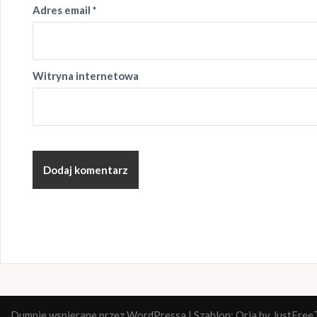
Adres email
*
Witryna internetowa
Dumnie wspierane przez WordPressa
|
Szablon:
Oria
by JustFree