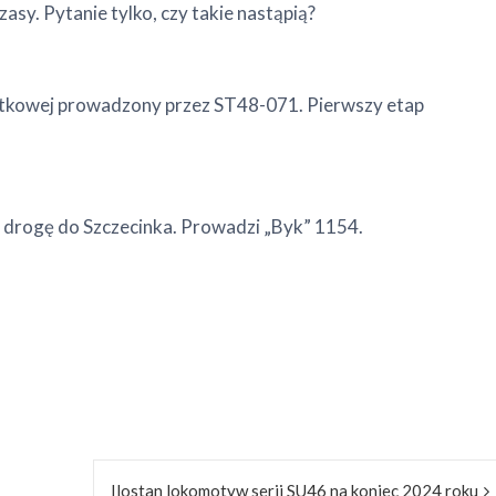
y. Pytanie tylko, czy takie nastąpią?
zątkowej prowadzony przez ST48-071. Pierwszy etap
ą drogę do Szczecinka. Prowadzi „Byk” 1154.
Ilostan lokomotyw serii SU46 na koniec 2024 roku