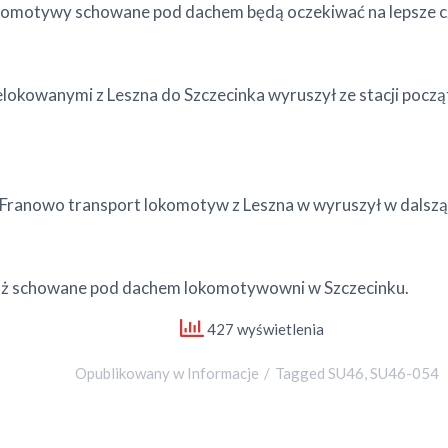
komotywy schowane pod dachem będą oczekiwać na lepsze czas
elokowanymi z Leszna do Szczecinka wyruszył ze stacji poc
ń Franowo transport lokomotyw z Leszna w wyruszył w dalsz
uż schowane pod dachem lokomotywowni w Szczecinku.
427 wyświetlenia
Opublikowany w
Informacje
Tagged
SU46
,
SU46-054