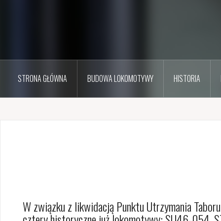
STRONA GŁÓWNA
BUDOWA LOKOMOTYWY
HISTORIA
W związku z likwidacją Punktu Utrzymania Taboru
cztery historyczne już lokomotywy: SU46-054, 