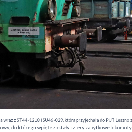
a wraz z ST44-1218 i SU46-029, która przyjechała do PUT Leszno z
rowy, do którego wpięte zostały cztery zabytkowe lokomot