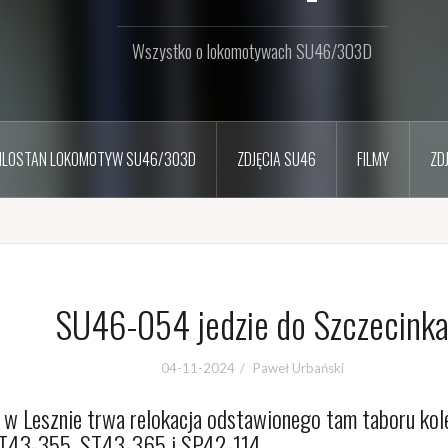
Wszystko o lokomotywach SU46/303D
ILOSTAN LOKOMOTYW SU46/303D
ZDJĘCIA SU46
FILMY
ZD
SU46-054 jedzie do Szczecink
04-11-2024
Paweł Urbański
 w Lesznie trwa relokacja odstawionego tam taboru kol
ST43-355, ST43-365 i SP42-114.