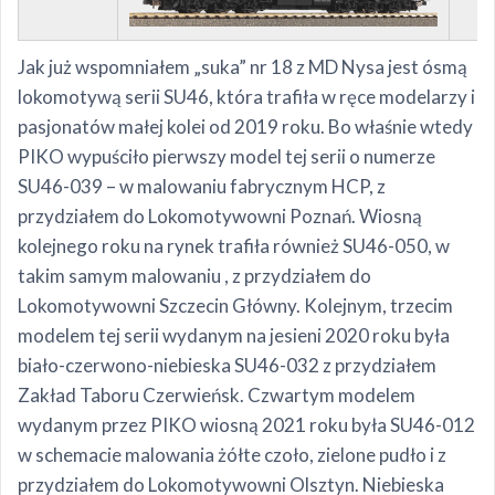
Jak już wspomniałem „suka” nr 18 z MD Nysa jest ósmą
lokomotywą serii SU46, która trafiła w ręce modelarzy i
pasjonatów małej kolei od 2019 roku. Bo właśnie wtedy
PIKO wypuściło pierwszy model tej serii o numerze
SU46-039 – w malowaniu fabrycznym HCP, z
przydziałem do Lokomotywowni Poznań. Wiosną
kolejnego roku na rynek trafiła również SU46-050, w
takim samym malowaniu , z przydziałem do
Lokomotywowni Szczecin Główny. Kolejnym, trzecim
modelem tej serii wydanym na jesieni 2020 roku była
biało-czerwono-niebieska SU46-032 z przydziałem
Zakład Taboru Czerwieńsk. Czwartym modelem
wydanym przez PIKO wiosną 2021 roku była SU46-012
w schemacie malowania żółte czoło, zielone pudło i z
przydziałem do Lokomotywowni Olsztyn. Niebieska