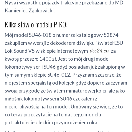
Nysa i wszystkie pojazdy trakcyjne przekazano do MD
Kamieniec Ząbkowicki.
Kilka słów o modelu PIKO:
Mój model SU46-018 o numerze katalogowy 52874
zakupiłem w wersji z dekoderem dźwięku i świateł ESU
Lok Sound V5 w sklepie internetowym
dcc24.eu
za
kwotę przeszło 1400 zł. Jest to mój drugi model
lokomotywy serii SU46 gdyż posiadam już zakupioną w
tym samym sklepie SU46-012. Przyznam szczerze, że
nie jestem specjalistą od kolejek gdyż dopiero zaczynam
swoją przygodę ze światem miniaturowej kolei, ale jako
miłośnik lokomotyw serii SU46 czekałem z
niecierpliwością na ten model. Umówmy się więc, że to
co teraz przeczytacie na temat tego modelu
potraktujecie z lekkim przymrużeniem oka.