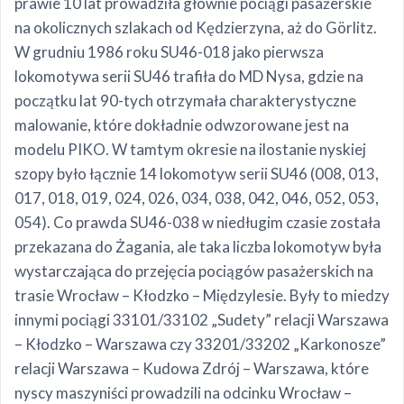
prawie 10 lat prowadziła głównie pociągi pasażerskie
na okolicznych szlakach od Kędzierzyna, aż do Görlitz.
W grudniu 1986 roku SU46-018 jako pierwsza
lokomotywa serii SU46 trafiła do MD Nysa, gdzie na
początku lat 90-tych otrzymała charakterystyczne
malowanie, które dokładnie odwzorowane jest na
modelu PIKO. W tamtym okresie na ilostanie nyskiej
szopy było łącznie 14 lokomotyw serii SU46 (008, 013,
017, 018, 019, 024, 026, 034, 038, 042, 046, 052, 053,
054). Co prawda SU46-038 w niedługim czasie została
przekazana do Żagania, ale taka liczba lokomotyw była
wystarczająca do przejęcia pociągów pasażerskich na
trasie Wrocław – Kłodzko – Międzylesie. Były to miedzy
innymi pociągi 33101/33102 „Sudety” relacji Warszawa
– Kłodzko – Warszawa czy 33201/33202 „Karkonosze”
relacji Warszawa – Kudowa Zdrój – Warszawa, które
nyscy maszyniści prowadzili na odcinku Wrocław –