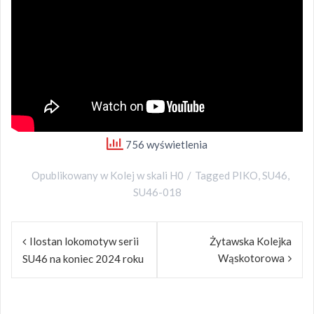
756 wyświetlenia
Opublikowany w
Kolej w skali H0
Tagged
PIKO
,
SU46
,
SU46-018
Nawigacja
Ilostan lokomotyw serii
Żytawska Kolejka
wpisu
Wąskotorowa
SU46 na koniec 2024 roku