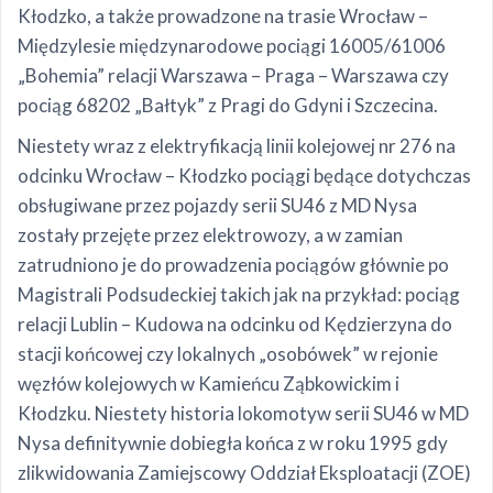
Kłodzko, a także prowadzone na trasie Wrocław –
Międzylesie międzynarodowe pociągi 16005/61006
„Bohemia” relacji Warszawa – Praga – Warszawa czy
pociąg 68202 „Bałtyk” z Pragi do Gdyni i Szczecina.
Niestety wraz z elektryfikacją linii kolejowej nr 276 na
odcinku Wrocław – Kłodzko pociągi będące dotychczas
obsługiwane przez pojazdy serii SU46 z MD Nysa
zostały przejęte przez elektrowozy, a w zamian
zatrudniono je do prowadzenia pociągów głównie po
Magistrali Podsudeckiej takich jak na przykład: pociąg
relacji Lublin – Kudowa na odcinku od Kędzierzyna do
stacji końcowej czy lokalnych „osobówek” w rejonie
węzłów kolejowych w Kamieńcu Ząbkowickim i
Kłodzku. Niestety historia lokomotyw serii SU46 w MD
Nysa definitywnie dobiegła końca z w roku 1995 gdy
zlikwidowania Zamiejscowy Oddział Eksploatacji (ZOE)