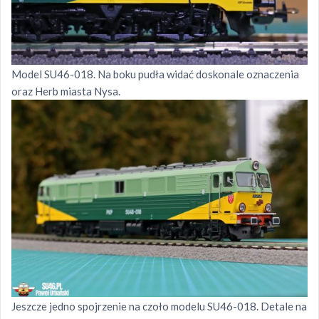
Model SU46-018. Na boku pudła widać doskonale oznaczenia
oraz Herb miasta Nysa.
Jeszcze jedno spojrzenie na czoło modelu SU46-018. Detale na