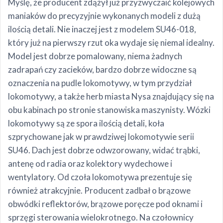
Myślę, że producent zdążył już przyzwyczaić kolejowych
maniaków do precyzyjnie wykonanych modeli z dużą
ilością detali. Nie inaczej jest z modelem SU46-018,
który już na pierwszy rzut oka wydaje się niemal idealny.
Model jest dobrze pomalowany, niema żadnych
zadrapań czy zacieków, bardzo dobrze widoczne są
oznaczenia na pudle lokomotywy, w tym przydział
lokomotywy, a także herb miasta Nysa znajdujący się na
obu kabinach po stronie stanowiska maszynisty. Wózki
lokomotywy są ze spora ilością detali, koła
szprychowane jak w prawdziwej lokomotywie serii
SU46. Dach jest dobrze odwzorowany, widać trąbki,
antenę od radia oraz kolektory wydechowe i
wentylatory. Od czoła lokomotywa prezentuje się
również atrakcyjnie. Producent zadbał o brązowe
obwódki reflektorów, brązowe poręcze pod oknami i
sprzęgi sterowania wielokrotnego. Na czołownicy