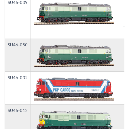
SU46-039
- 
~5
SU46-050
SU46-032
SU46-012