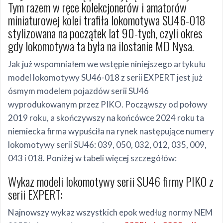
Tym razem w ręce kolekcjonerów i amatorów
miniaturowej kolei trafiła lokomotywa SU46-018
stylizowana na początek lat 90-tych, czyli okres
gdy lokomotywa ta była na ilostanie MD Nysa.
Jak już wspomniałem we wstępie niniejszego artykułu
model lokomotywy SU46-018 z serii EXPERT jest już
ósmym modelem pojazdów serii SU46
wyprodukowanym przez PIKO. Począwszy od połowy
2019 roku, a skończywszy na końcówce 2024 roku ta
niemiecka firma wypuściła na rynek następujące numery
lokomotywy serii SU46: 039, 050, 032, 012, 035, 009,
043 i 018. Poniżej w tabeli więcej szczegółów:
Wykaz modeli lokomotywy serii SU46 firmy PIKO z
serii EXPERT:
Najnowszy wykaz wszystkich epok według normy NEM