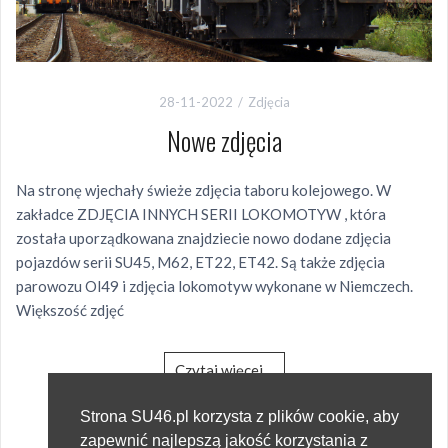
28-11-2022
Zdjęcia
Nowe zdjęcia
Na stronę wjechały świeże zdjęcia taboru kolejowego. W
zakładce ZDJĘCIA INNYCH SERII LOKOMOTYW , która
została uporządkowana znajdziecie nowo dodane zdjęcia
pojazdów serii SU45, M62, ET22, ET42. Są także zdjęcia
parowozu Ol49 i zdjęcia lokomotyw wykonane w Niemczech.
Większość zdjęć
Czytaj więcej…
731 wyświetlenia
Strona SU46.pl korzysta z plików cookie, aby
zapewnić najlepszą jakość korzystania z