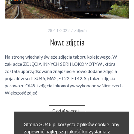
28-11-2022
Zdjęcia
Nowe zdjęcia
Na stronę wjechały świeże zdjęcia taboru kolejowego. W
zakładce ZDJĘCIA INNYCH SERII LOKOMOTYW , która
została uporządkowana znajdziecie nowo dodane zdjęcia
pojazdów serii SU45, M62, ET22, ET42. Są także zdjęcia
parowozu Ol49 i zdjęcia lokomotyw wykonane w Niemczech.
Większość zdjęć
Czytaj więcej…
731 wyświetlenia
Strona SU46.pl korzysta z plików cookie, aby
zapewnić najlepszą jakość korzystania z