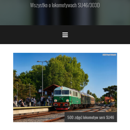
Wszystko o lokomotywach SU46/303D
500 zdjęć lokomotyw serii SU46