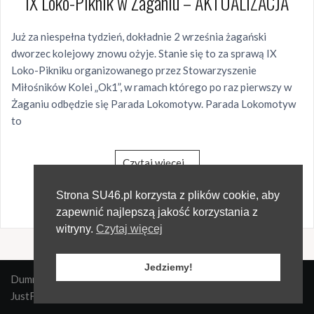
IX Loko-Piknik w Żaganiu – AKTUALIZACJA
Już za niespełna tydzień, dokładnie 2 września żagański
dworzec kolejowy znowu ożyje. Stanie się to za sprawą IX
Loko-Pikniku organizowanego przez Stowarzyszenie
Miłośników Kolei „Ok1”, w ramach którego po raz pierwszy w
Żaganiu odbędzie się Parada Lokomotyw. Parada Lokomotyw
to
Czytaj więcej…
615 wyświetlenia
Strona SU46.pl korzysta z plików cookie, aby
zapewnić najlepszą jakość korzystania z
witryny.
Czytaj więcej
Jedziemy!
Dumnie wspierane przez WordPressa
|
Szablon:
Oria
by
JustFreeThemes.