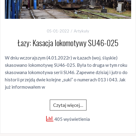
05-01-2022
Artykuły
Łazy: Kasacja lokomotywy SU46-025
W dniu wczorajszym (4.01.2022r) w Łazach (woj. śląskie)
skasowano lokomotywę SU46-025. Była to druga w tym roku
skasowana lokomotywa serii SU46. Zapewne dzisiaj i jutro do
historii przejdą dwie kolejne „suki” o numerach 013 i 043. Jak
już informowałem w
Czytaj więcej…
405 wyświetlenia