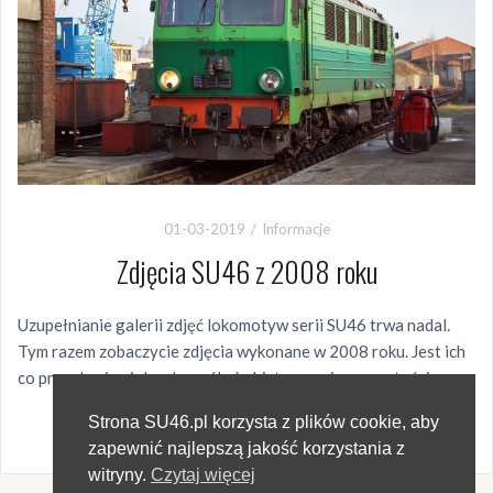
01-03-2019
Informacje
Zdjęcia SU46 z 2008 roku
Uzupełnianie galerii zdjęć lokomotyw serii SU46 trwa nadal.
Tym razem zobaczycie zdjęcia wykonane w 2008 roku. Jest ich
co prawda niewiele, ale myślę że historycznie są wartościowe.
195 wyświetlenia
Strona SU46.pl korzysta z plików cookie, aby
zapewnić najlepszą jakość korzystania z
witryny.
Czytaj więcej